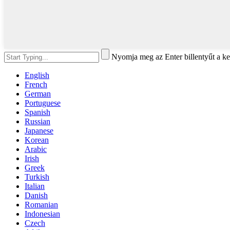
Nyomja meg az Enter billentyűt a ke
English
French
German
Portuguese
Spanish
Russian
Japanese
Korean
Arabic
Irish
Greek
Turkish
Italian
Danish
Romanian
Indonesian
Czech