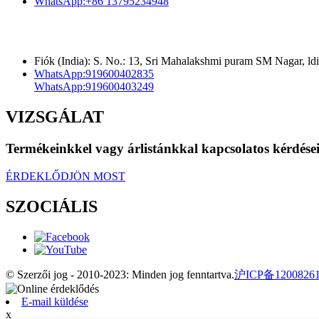
WhatsApp:
+86 13795234948
Fiók (India): S. No.: 13, Sri Mahalakshmi puram SM Nagar, 
WhatsApp:
919600402835
WhatsApp:
919600403249
VIZSGÁLAT
Termékeinkkel vagy árlistánkkal kapcsolatos kérdéseiv
ÉRDEKLŐDJÖN MOST
SZOCIÁLIS
© Szerzői jog - 2010-2023: Minden jog fenntartva.
沪ICP备1200826
E-mail küldése
x