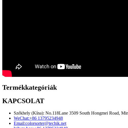
Termékkategóriák
KAPCSOLAT
Székhely (Kína): No.118Lane 3509 South Hongmei Road, Minh
WeChat:
+86 13795234948
Email:
colorsorter@techik.net