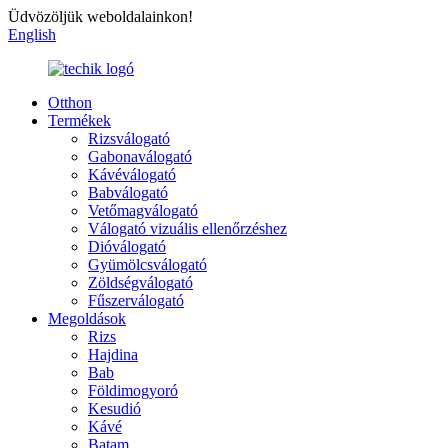
Üdvözöljük weboldalainkon!
English
Otthon
Termékek
Rizsválogató
Gabonaválogató
Kávéválogató
Babválogató
Vetőmagválogató
Válogató vizuális ellenőrzéshez
Dióválogató
Gyümölcsválogató
Zöldségválogató
Fűszerválogató
Megoldások
Rizs
Hajdina
Bab
Földimogyoró
Kesudió
Kávé
Batam