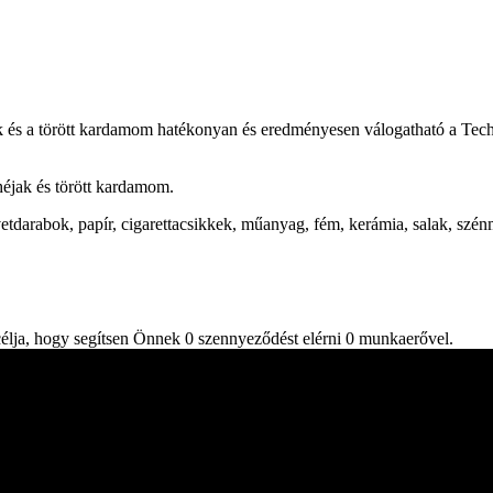
k és a törött kardamom hatékonyan és eredményesen válogatható a Tech
héjak és törött kardamom.
tdarabok, papír, cigarettacsikkek, műanyag, fém, kerámia, salak, szénm
célja, hogy segítsen Önnek 0 szennyeződést elérni 0 munkaerővel.