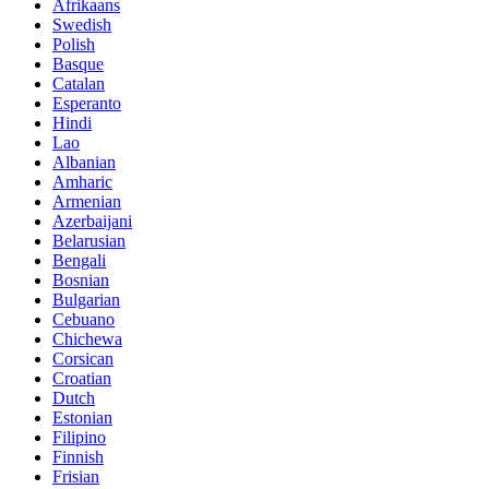
Afrikaans
Swedish
Polish
Basque
Catalan
Esperanto
Hindi
Lao
Albanian
Amharic
Armenian
Azerbaijani
Belarusian
Bengali
Bosnian
Bulgarian
Cebuano
Chichewa
Corsican
Croatian
Dutch
Estonian
Filipino
Finnish
Frisian