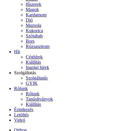
fűszerek
Magok
Kardamom
Dió
Mazsola
Kukorica
Szójabab
Bors
Rózsaszirom
Hír
Céghírek
Kiállítás
Iparági hírek
Szolgáltatás
Szolgáltatás
GYIK
Rólunk
Rólunk
Tanúsítványok
Kiállítás
Érintkezés
Letöltés
Videó
Otthon