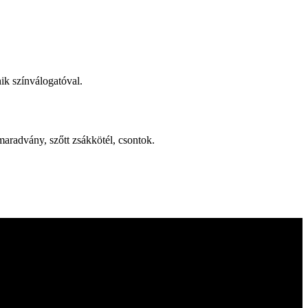
ik színválogatóval.
aradvány, szőtt zsákkötél, csontok.