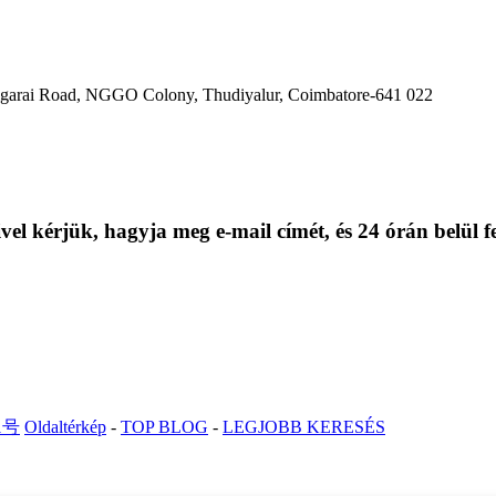
ldigarai Road, NGGO Colony, Thudiyalur, Coimbatore-641 022
el kérjük, hagyja meg e-mail címét, és 24 órán belül f
1号
Oldaltérkép
-
TOP BLOG
-
LEGJOBB KERESÉS