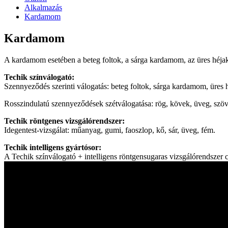
Alkalmazás
Kardamom
Kardamom
A kardamom esetében a beteg foltok, a sárga kardamom, az üres héja
Techik színválogató:
Szennyeződés szerinti válogatás: beteg foltok, sárga kardamom, üres 
Rosszindulatú szennyeződések szétválogatása: rög, kövek, üveg, szöve
Techik röntgenes vizsgálórendszer:
Idegentest-vizsgálat: műanyag, gumi, faoszlop, kő, sár, üveg, fém.
Techik intelligens gyártósor:
A Techik színválogató + intelligens röntgensugaras vizsgálórendszer 