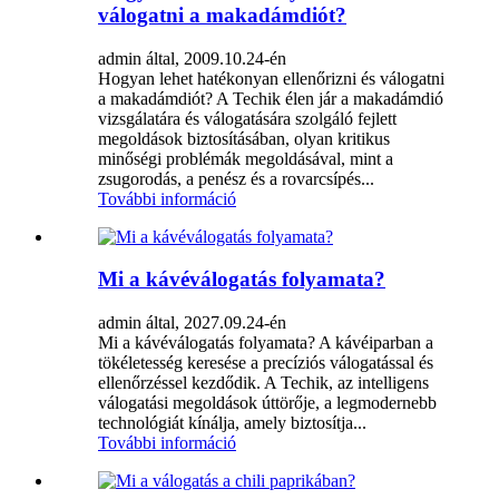
válogatni a makadámdiót?
admin által, 2009.10.24-én
Hogyan lehet hatékonyan ellenőrizni és válogatni
a makadámdiót? A Techik élen jár a makadámdió
vizsgálatára és válogatására szolgáló fejlett
megoldások biztosításában, olyan kritikus
minőségi problémák megoldásával, mint a
zsugorodás, a penész és a rovarcsípés...
További információ
Mi a kávéválogatás folyamata?
admin által, 2027.09.24-én
Mi a kávéválogatás folyamata? A kávéiparban a
tökéletesség keresése a precíziós válogatással és
ellenőrzéssel kezdődik. A Techik, az intelligens
válogatási megoldások úttörője, a legmodernebb
technológiát kínálja, amely biztosítja...
További információ