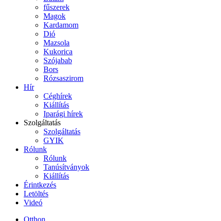
fűszerek
Magok
Kardamom
Dió
Mazsola
Kukorica
Szójabab
Bors
Rózsaszirom
Hír
Céghírek
Kiállítás
Iparági hírek
Szolgáltatás
Szolgáltatás
GYIK
Rólunk
Rólunk
Tanúsítványok
Kiállítás
Érintkezés
Letöltés
Videó
Otthon