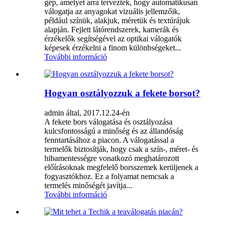
gép, amelyet arra terveztek, hogy automatikusan
válogatja az anyagokat vizuális jellemzőik,
például színük, alakjuk, méretük és textúrájuk
alapján. Fejlett látórendszerek, kamerák és
érzékelők segítségével az optikai válogatók
képesek érzékelni a finom különbségeket...
További információ
Hogyan osztályozzuk a fekete borsot?
admin által, 2017.12.24-én
A fekete bors válogatása és osztályozása
kulcsfontosságú a minőség és az állandóság
fenntartásához a piacon. A válogatással a
termelők biztosítják, hogy csak a szín-, méret- és
hibamentességre vonatkozó meghatározott
előírásoknak megfelelő borsszemek kerüljenek a
fogyasztókhoz. Ez a folyamat nemcsak a
termelés minőségét javítja...
További információ