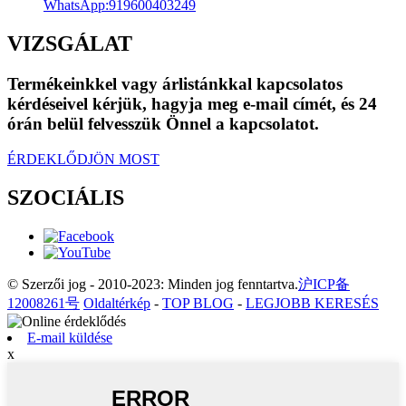
WhatsApp:
919600403249
VIZSGÁLAT
Termékeinkkel vagy árlistánkkal kapcsolatos
kérdéseivel kérjük, hagyja meg e-mail címét, és 24
órán belül felvesszük Önnel a kapcsolatot.
ÉRDEKLŐDJÖN MOST
SZOCIÁLIS
© Szerzői jog - 2010-2023: Minden jog fenntartva.
沪ICP备
12008261号
Oldaltérkép
-
TOP BLOG
-
LEGJOBB KERESÉS
E-mail küldése
x