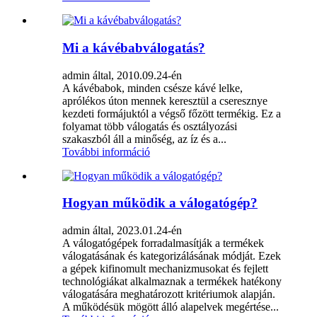
Mi a kávébabválogatás?
admin által, 2010.09.24-én
A kávébabok, minden csésze kávé lelke,
aprólékos úton mennek keresztül a cseresznye
kezdeti formájuktól a végső főzött termékig. Ez a
folyamat több válogatás és osztályozási
szakaszból áll a minőség, az íz és a...
További információ
Hogyan működik a válogatógép?
admin által, 2023.01.24-én
A válogatógépek forradalmasítják a termékek
válogatásának és kategorizálásának módját. Ezek
a gépek kifinomult mechanizmusokat és fejlett
technológiákat alkalmaznak a termékek hatékony
válogatására meghatározott kritériumok alapján.
A működésük mögött álló alapelvek megértése...