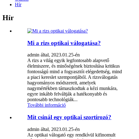
Hír
Hír
Mi a rizs optikai válogatása?
admin által, 2023.01.25-én
A rizs a világ egyik legfontosabb alapvető
élelmiszere, és minőségének biztosítása kritikus
fontosságú mind a fogyasztói elégedettség, mind
a piaci kereslet szempontjából. A rizsválogatás
hagyományos módszereit, amelyek
nagymértékben támaszkodtak a kézi munkára,
egyre inkább felváltják a hatékonyabb és
pontosabb technológiák...
További információ
Mit csinál egy optikai szortírozó?
admin által, 2023.01.25-én
Az optikai válogató egy rendkívül kifinomult