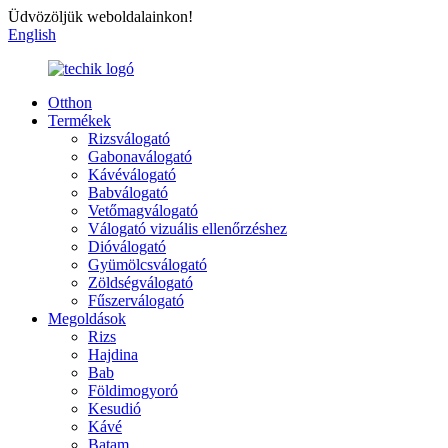
Üdvözöljük weboldalainkon!
English
Otthon
Termékek
Rizsválogató
Gabonaválogató
Kávéválogató
Babválogató
Vetőmagválogató
Válogató vizuális ellenőrzéshez
Dióválogató
Gyümölcsválogató
Zöldségválogató
Fűszerválogató
Megoldások
Rizs
Hajdina
Bab
Földimogyoró
Kesudió
Kávé
Batam