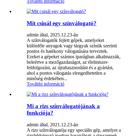
További információ
Mit csinál egy színválogató?
admin által, 2025.12.23-án
A színválogatók fejlett gépek, amelyeket
különféle anyagok vagy tárgyak színük szerinti
pontos és hatékony válogatására terveztek.
Ezeket a gépeket számos iparágban alkalmazzák,
beleértve a mezőgazdaságot, az élelmiszer-
feldolgozást, az újrahasznosítást és a gyártást,
ahol a pontos válogatás elengedhetetlen a
minőség érdekében...
További információ
Mi a rizs színválogatójának a
funkciója?
admin által, 2021.12.23-án
A rizs színválogatója egy speciális gép, amelyet a
rizsfeldolgozó iparban használnak a rizsszemek