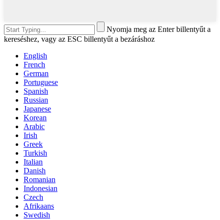
Nyomja meg az Enter billentyűt a
kereséshez, vagy az ESC billentyűt a bezáráshoz
English
French
German
Portuguese
Spanish
Russian
Japanese
Korean
Arabic
Irish
Greek
Turkish
Italian
Danish
Romanian
Indonesian
Czech
Afrikaans
Swedish