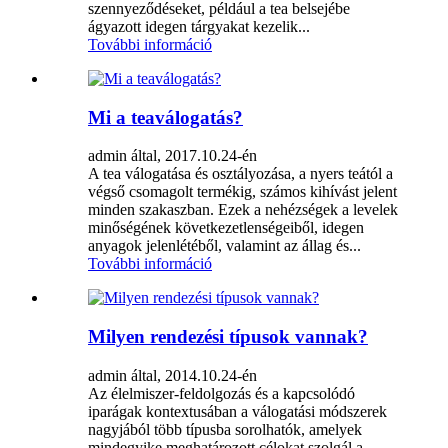
szennyeződéseket, például a tea belsejébe
ágyazott idegen tárgyakat kezelik...
További információ
Mi a teaválogatás?
admin által, 2017.10.24-én
A tea válogatása és osztályozása, a nyers teától a
végső csomagolt termékig, számos kihívást jelent
minden szakaszban. Ezek a nehézségek a levelek
minőségének következetlenségeiből, idegen
anyagok jelenlétéből, valamint az állag és...
További információ
Milyen rendezési típusok vannak?
admin által, 2014.10.24-én
Az élelmiszer-feldolgozás és a kapcsolódó
iparágak kontextusában a válogatási módszerek
nagyjából több típusba sorolhatók, amelyek
mindegyike meghatározott célokat szolgál a