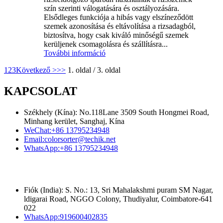
szín szerinti válogatására és osztályozására.
Elsődleges funkciója a hibás vagy elszíneződött
szemek azonosítása és eltávolítása a rizsadagból,
biztosítva, hogy csak kiváló minőségű szemek
kerüljenek csomagolásra és szállításra...
További információ
1
2
3
Következő >
>>
1. oldal / 3. oldal
KAPCSOLAT
Székhely (Kína): No.118Lane 3509 South Hongmei Road,
Minhang kerület, Sanghaj, Kína
WeChat:
+86 13795234948
Email:
colorsorter@techik.net
WhatsApp:
+86 13795234948
Fiók (India): S. No.: 13, Sri Mahalakshmi puram SM Nagar,
ldigarai Road, NGGO Colony, Thudiyalur, Coimbatore-641
022
WhatsApp:
919600402835