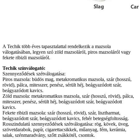
A Techik több éves tapasztalattal rendelkezik a mazsola
válogatásában, legyen szó zöld mazsoláról, piros mazsoláról vagy
fekete ribizli mazsoláról.
Techik színválogató:
Szennyeződések szétválogatása:
Piros mazsola: büdös mag, metakromatikus mazsola, szár (hosszú,
rövid), pálca, mitesszer, penész, sérült héj, beágyazódott szár,
beágyazódott kavics.
Zöld mazsola: metakromatikus mazsola, szár (hosszú, rövid), pálca,
mitesszer, penész, sérült héj, beágyazódott szár, beágyazódott
kavics.
Fekete ribizli mazsola: szár (hosszú, rövid), szár, lisztharmat,
beágyazódott szár, beágyazódott kavics, fehér betegségfoltosság.
Rosszindulatú szennyeződések szétválogatása: rög, kövek, üveg,
szövetdarabok, papír, cigarettacsikkek, műanyag, fém, kerámia,
salak, szénmaradvány, szőtt zsákkötél, csontok.