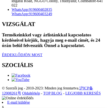
ldigarai Road, NGGO Colony, Thudiyalur, Coimbatore-641
022
WhatsApp:
919600402835
WhatsApp:
919600403249
VIZSGÁLAT
Termékeinkkel vagy árlistánkkal kapcsolatos
kérdéseivel kérjük, hagyja meg e-mail címét, és 24
órán belül felvesszük Önnel a kapcsolatot.
ÉRDEKLŐDJÖN MOST
SZOCIÁLIS
© Szerzői jog - 2010-2023: Minden jog fenntartva.
沪ICP备
12008261号
Oldaltérkép
-
TOP BLOG
-
LEGJOBB KERESÉS
E-mail küldése
x