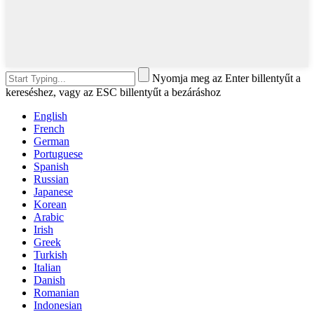
Nyomja meg az Enter billentyűt a
kereséshez, vagy az ESC billentyűt a bezáráshoz
English
French
German
Portuguese
Spanish
Russian
Japanese
Korean
Arabic
Irish
Greek
Turkish
Italian
Danish
Romanian
Indonesian