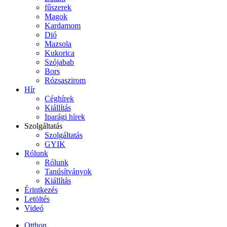
fűszerek
Magok
Kardamom
Dió
Mazsola
Kukorica
Szójabab
Bors
Rózsaszirom
Hír
Céghírek
Kiállítás
Iparági hírek
Szolgáltatás
Szolgáltatás
GYIK
Rólunk
Rólunk
Tanúsítványok
Kiállítás
Érintkezés
Letöltés
Videó
Otthon