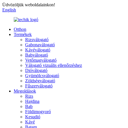
Üdvözöljük weboldalainkon!
English
Otthon
Termékek
Rizsválogató
Gabonaválogató
Kávéválogató
Babválogató
Vetőmagválogató
Válogató vizuális ellenőrzéshez
Dióválogató
Gyümölcsválogató
Zöldségválogató
Fűszerválogató
Megoldások
Rizs
Hajdina
Bab
Földimogyoró
Kesudió
Kávé
Batam