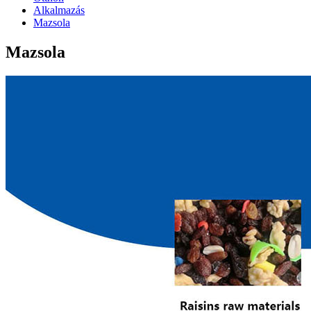
Alkalmazás
Mazsola
Mazsola