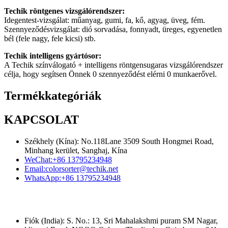
Techik röntgenes vizsgálórendszer:
Idegentest-vizsgálat: műanyag, gumi, fa, kő, agyag, üveg, fém.
Szennyeződésvizsgálat: dió sorvadása, fonnyadt, üreges, egyenetlen
bél (fele nagy, fele kicsi) stb.
Techik intelligens gyártósor:
A Techik színválogató + intelligens röntgensugaras vizsgálórendszer
célja, hogy segítsen Önnek 0 szennyeződést elérni 0 munkaerővel.
Termékkategóriák
KAPCSOLAT
Székhely (Kína): No.118Lane 3509 South Hongmei Road,
Minhang kerület, Sanghaj, Kína
WeChat:
+86 13795234948
Email:
colorsorter@techik.net
WhatsApp:
+86 13795234948
Fiók (India): S. No.: 13, Sri Mahalakshmi puram SM Nagar,