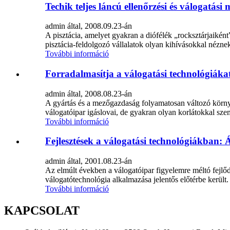
Techik teljes láncú ellenőrzési és válogatási
admin által, 2008.09.23-án
A pisztácia, amelyet gyakran a diófélék „rocksztárjaiké
pisztácia-feldolgozó vállalatok olyan kihívásokkal nézn
További információ
Forradalmasítja a válogatási technológiákat
admin által, 2008.08.23-án
A gyártás és a mezőgazdaság folyamatosan változó körny
válogatóipar igáslovai, de gyakran olyan korlátokkal sz
További információ
Fejlesztések a válogatási technológiákban: Á
admin által, 2001.08.23-án
Az elmúlt években a válogatóipar figyelemre méltó fejlő
válogatótechnológia alkalmazása jelentős előtérbe került.
További információ
KAPCSOLAT