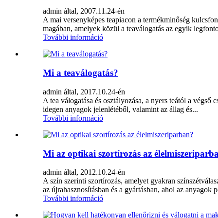
admin által, 2007.11.24-én
A mai versenyképes teapiacon a termékminőség kulcsfonto
magában, amelyek közül a teaválogatás az egyik legfonto
További információ
Mi a teaválogatás?
admin által, 2017.10.24-én
A tea válogatása és osztályozása, a nyers teától a végs
idegen anyagok jelenlétéből, valamint az állag és...
További információ
Mi az optikai szortírozás az élelmiszeriparb
admin által, 2012.10.24-én
A szín szerinti szortírozás, amelyet gyakran színszétvála
az újrahasznosításban és a gyártásban, ahol az anyagok po
További információ