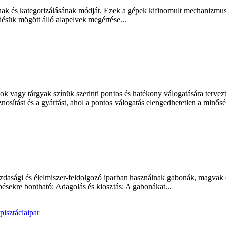
nak és kategorizálásának módját. Ezek a gépek kifinomult mechanizmuso
ésük mögött álló alapelvek megértése...
ok vagy tárgyak színük szerinti pontos és hatékony válogatására terve
nosítást és a gyártást, ahol a pontos válogatás elengedhetetlen a minős
dasági és élelmiszer-feldolgozó iparban használnak gabonák, magvak é
sekre bontható: Adagolás és kiosztás: A gabonákat...