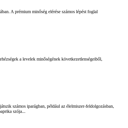
sában. A prémium minőség elérése számos lépést foglal
 nehézségek a levelek minőségének következetlenségeiből,
 játszik számos iparágban, például az élelmiszer-feldolgozásban,
aprika szója...