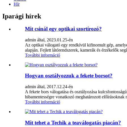
Hír
Iparági hírek
Mit csinál egy optikai szortírozó?
admin által, 2023.01.25-én
Az optikai válogató egy rendkívül kifinomult gép, amelye
alapján. Fejlett látórendszerek, kamerák és érzékelők seg
További információ
Hogyan osztályozzuk a fekete borsot?
admin által, 2017.12.24-én
A fekete bors válogatása és osztályozása kulcsfontosságú 
hibamentességre vonatkozó meghatározott előírásoknak m
További információ
Mit tehet a Techik a teaválogatás piacán?