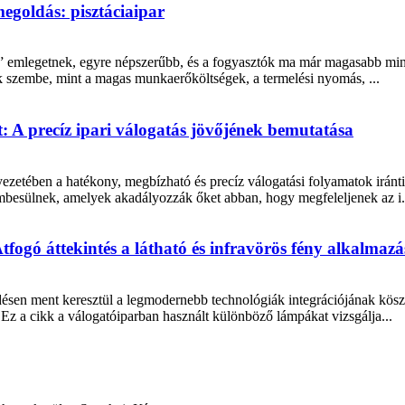
 megoldás: pisztáciaipar
nt” emlegetnek, egyre népszerűbb, és a fogyasztók ma már magasabb min
ek szembe, mint a magas munkaerőköltségek, a termelési nyomás, ...
: A precíz ipari válogatás jövőjének bemutatása
ezetében a hatékony, megbízható és precíz válogatási folyamatok irán
embesülnek, amelyek akadályozzák őket abban, hogy megfeleljenek az i.
tfogó áttekintés a látható és infravörös fény alkalmazá
désen ment keresztül a legmodernebb technológiák integrációjának kösz
 Ez a cikk a válogatóiparban használt különböző lámpákat vizsgálja...