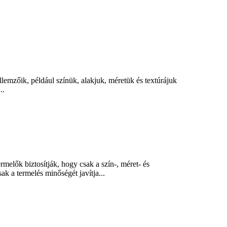
llemzőik, például színük, alakjuk, méretük és textúrájuk
..
rmelők biztosítják, hogy csak a szín-, méret- és
 a termelés minőségét javítja...