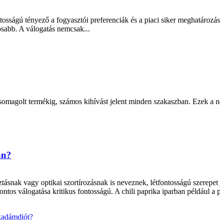
sságú tényező a fogyasztói preferenciák és a piaci siker meghatározá
sabb. A válogatás nemcsak...
ő csomagolt termékig, számos kihívást jelent minden szakaszban. Ezek a
an?
sztásnak vagy optikai szortírozásnak is neveznek, létfontosságú szerepet
ntos válogatása kritikus fontosságú. A chili paprika iparban például a p