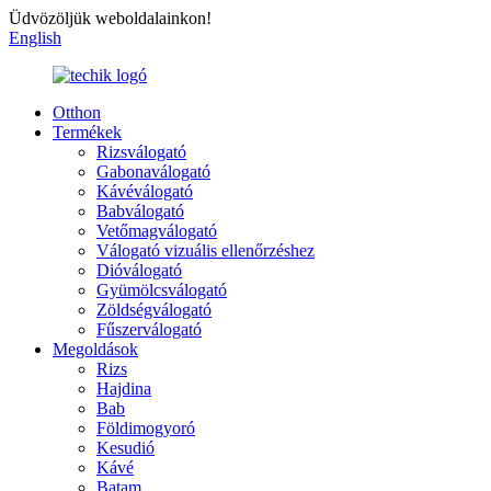
Üdvözöljük weboldalainkon!
English
Otthon
Termékek
Rizsválogató
Gabonaválogató
Kávéválogató
Babválogató
Vetőmagválogató
Válogató vizuális ellenőrzéshez
Dióválogató
Gyümölcsválogató
Zöldségválogató
Fűszerválogató
Megoldások
Rizs
Hajdina
Bab
Földimogyoró
Kesudió
Kávé
Batam