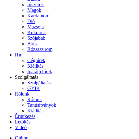
fűszerek
Magok
Kardamom
Dió
Mazsola
Kukorica
Szójabab
Bors
Rózsaszirom
Hír
Céghírek
Kiállítás
Iparági hírek
Szolgáltatás
Szolgáltatás
GYIK
Rólunk
Rólunk
Tanúsítványok
Kiállítás
Érintkezés
Letöltés
Videó
Otthon