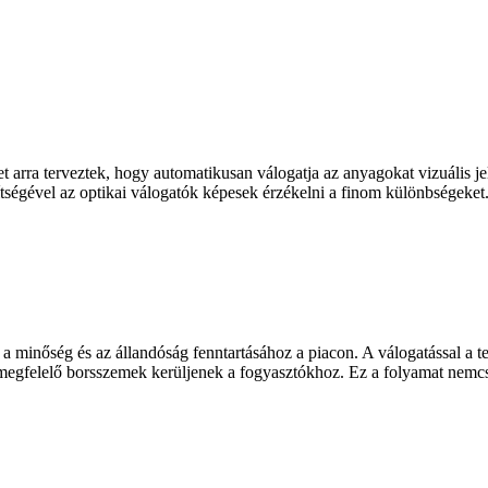
t arra terveztek, hogy automatikusan válogatja az anyagokat vizuális je
ítségével az optikai válogatók képesek érzékelni a finom különbségeket.
a minőség és az állandóság fenntartásához a piacon. A válogatással a te
egfelelő borsszemek kerüljenek a fogyasztókhoz. Ez a folyamat nemcsak