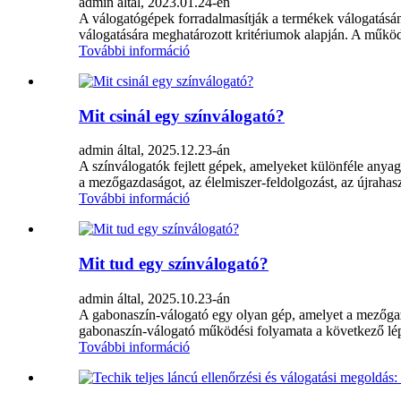
admin által, 2023.01.24-én
A válogatógépek forradalmasítják a termékek válogatásá
válogatására meghatározott kritériumok alapján. A működ
További információ
Mit csinál egy színválogató?
admin által, 2025.12.23-án
A színválogatók fejlett gépek, amelyeket különféle anyag
a mezőgazdaságot, az élelmiszer-feldolgozást, az újrahasz
További információ
Mit tud egy színválogató?
admin által, 2025.10.23-án
A gabonaszín-válogató egy olyan gép, amelyet a mezőgaz
gabonaszín-válogató működési folyamata a következő lépé
További információ