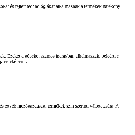
kat és fejlett technológiákat alkalmaznak a termékek hatékony
ztek. Ezeket a gépeket számos iparágban alkalmazzák, beleértve
ég érdekében...
s egyéb mezőgazdasági termékek szín szerinti válogatására. A