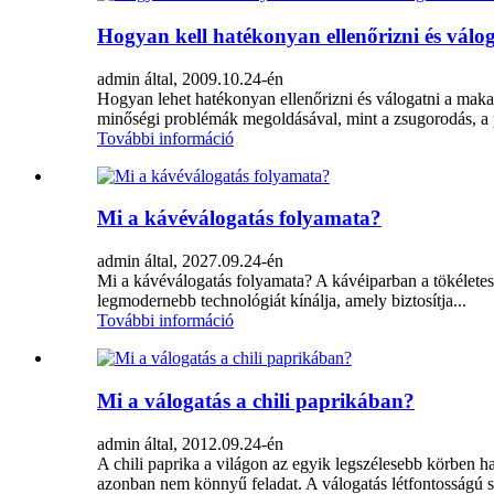
Hogyan kell hatékonyan ellenőrizni és vál
admin által, 2009.10.24-én
Hogyan lehet hatékonyan ellenőrizni és válogatni a makad
minőségi problémák megoldásával, mint a zsugorodás, a p
További információ
Mi a kávéválogatás folyamata?
admin által, 2027.09.24-én
Mi a kávéválogatás folyamata? A kávéiparban a tökéletessé
legmodernebb technológiát kínálja, amely biztosítja...
További információ
Mi a válogatás a chili paprikában?
admin által, 2012.09.24-én
A chili paprika a világon az egyik legszélesebb körben ha
azonban nem könnyű feladat. A válogatás létfontosságú sze