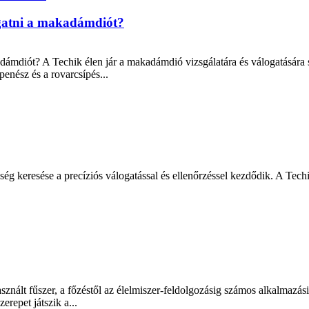
ogatni a makadámdiót?
ámdiót? A Techik élen jár a makadámdió vizsgálatára és válogatására sz
enész és a rovarcsípés...
g keresése a precíziós válogatással és ellenőrzéssel kezdődik. A Techik
sznált fűszer, a főzéstől az élelmiszer-feldolgozásig számos alkalmazási
repet játszik a...