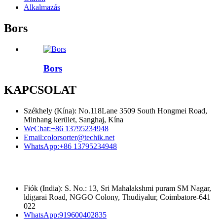
Alkalmazás
Bors
Bors
KAPCSOLAT
Székhely (Kína): No.118Lane 3509 South Hongmei Road,
Minhang kerület, Sanghaj, Kína
WeChat:
+86 13795234948
Email:
colorsorter@techik.net
WhatsApp:
+86 13795234948
Fiók (India): S. No.: 13, Sri Mahalakshmi puram SM Nagar,
ldigarai Road, NGGO Colony, Thudiyalur, Coimbatore-641
022
WhatsApp:
919600402835