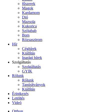
fűszerek
Magok
Kardamom
Dió
Mazsola
Kukorica
Szójabab
Bors
Rózsaszirom
Hír
Céghírek
Kiállítás
Iparági hírek
Szolgáltatás
Szolgáltatás
GYIK
Rólunk
Rólunk
Tanúsítványok
Kiállítás
Érintkezés
Letöltés
Videó
Otthon