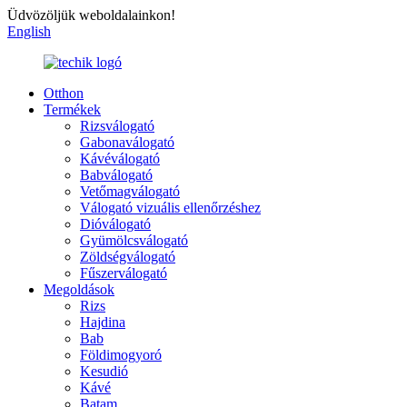
Üdvözöljük weboldalainkon!
English
Otthon
Termékek
Rizsválogató
Gabonaválogató
Kávéválogató
Babválogató
Vetőmagválogató
Válogató vizuális ellenőrzéshez
Dióválogató
Gyümölcsválogató
Zöldségválogató
Fűszerválogató
Megoldások
Rizs
Hajdina
Bab
Földimogyoró
Kesudió
Kávé
Batam