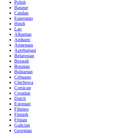
Polish
Basque
Catalan
Esperanto
Hindi
Lao
Albanian
Amharic
Armenian
Azerbaijani
Belarusian
Bengali
Bosnian
Bulgarian
Cebuano
Chichewa
Corsican
Croatian
Dutch
Estonian
Filipino
Finnish
Frisian
Galician
Georgian