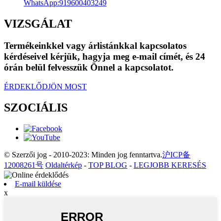
WhatsApp:
919600403249
VIZSGÁLAT
Termékeinkkel vagy árlistánkkal kapcsolatos
kérdéseivel kérjük, hagyja meg e-mail címét, és 24
órán belül felvesszük Önnel a kapcsolatot.
ÉRDEKLŐDJÖN MOST
SZOCIÁLIS
© Szerzői jog - 2010-2023: Minden jog fenntartva.
沪ICP备
12008261号
Oldaltérkép
-
TOP BLOG
-
LEGJOBB KERESÉS
E-mail küldése
x