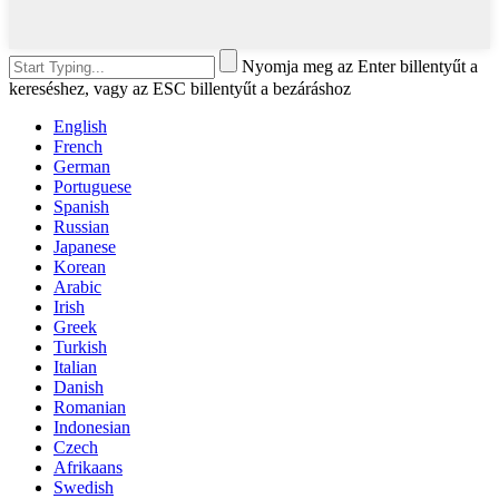
Nyomja meg az Enter billentyűt a
kereséshez, vagy az ESC billentyűt a bezáráshoz
English
French
German
Portuguese
Spanish
Russian
Japanese
Korean
Arabic
Irish
Greek
Turkish
Italian
Danish
Romanian
Indonesian
Czech
Afrikaans
Swedish