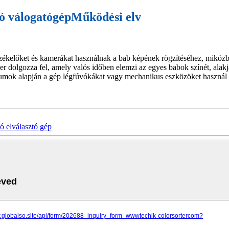
tó válogatógép
Működési elv
 érzékelőket és kamerákat használnak a bab képének rögzítéséhez, mikö
er dolgozza fel, amely valós időben elemzi az egyes babok színét, alakját
riumok alapján a gép légfúvókákat vagy mechanikus eszközöket használ
 elválasztó gép