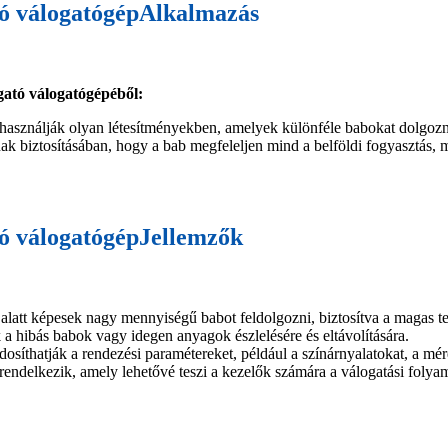
tó válogatógép
Alkalmazás
gató válogatógépéből:
sználják olyan létesítményekben, amelyek különféle babokat dolgoznak 
nak biztosításában, hogy a bab megfeleljen mind a belföldi fogyasztás, 
tó válogatógép
Jellemzők
alatt képesek nagy mennyiségű babot feldolgozni, biztosítva a magas t
a hibás babok vagy idegen anyagok észlelésére és eltávolítására.
síthatják a rendezési paramétereket, például a színárnyalatokat, a mér
l rendelkezik, amely lehetővé teszi a kezelők számára a válogatási folya