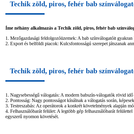
Techik zöld, piros, fehér bab színváloga
Íme néhány alkalmazás a Techik zöld, piros, fehér bab színválo
1. Mezőgazdasági feldolgozóüzemek: A bab színválogatóit gyakran ha
2. Export és belföldi piacok: Kulcsfontosságú szerepet játszanak an
Techik zöld, piros, fehér bab színváloga
1. Nagysebességű válogatás: A modern babszín-válogatók rövid idő 
2. Pontosság: Nagy pontosságot kínálnak a válogatás során, képesek 
3. Testreszabás: Az operátorok a konkrét követelmények alapján módo
4. Felhasználóbarát felület: A legtöbb gép felhasználóbarát felülette
egyszerű nyomon követését.