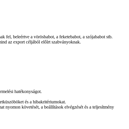
fel, beleértve a vörösbabot, a feketebabot, a szójababot stb.
mind az export céljából előírt szabványoknak.
ermelési hatékonyságot.
etküszöböket és a hibakritériumokat.
mat nyomon követését, a beállítások elvégzését és a teljesítmény