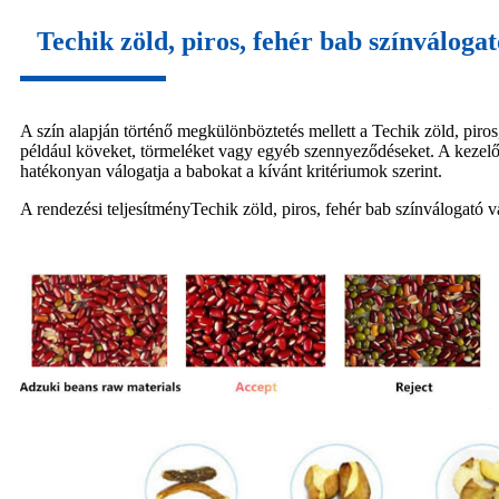
Techik zöld, piros, fehér bab színválog
A szín alapján történő megkülönböztetés mellett a Techik zöld, piros
például köveket, törmeléket vagy egyéb szennyeződéseket. A kezelők a
hatékonyan válogatja a babokat a kívánt kritériumok szerint.
A rendezési teljesítmény
Techik zöld, piros, fehér bab színválogató 