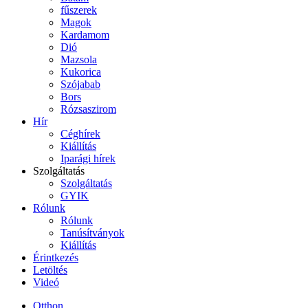
fűszerek
Magok
Kardamom
Dió
Mazsola
Kukorica
Szójabab
Bors
Rózsaszirom
Hír
Céghírek
Kiállítás
Iparági hírek
Szolgáltatás
Szolgáltatás
GYIK
Rólunk
Rólunk
Tanúsítványok
Kiállítás
Érintkezés
Letöltés
Videó
Otthon