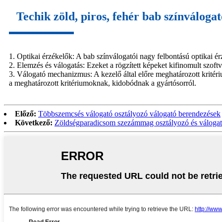
Techik zöld, piros, fehér bab színváloga
1. Optikai érzékelők: A bab színválogatói nagy felbontású optikai
2. Elemzés és válogatás: Ezeket a rögzített képeket kifinomult szoftv
3. Válogató mechanizmus: A kezelő által előre meghatározott krité
a meghatározott kritériumoknak, kidobódnak a gyártósorról.
Előző:
Többszemcsés válogató osztályozó válogató berendezések
Következő:
Zöldségparadicsom szezámmag osztályozó és válogató