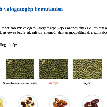
ató válogatógép bemutatása
, fehér bab színválogató válogatógépe képes azonosítani és elutasítani 
z egyes babfajták sajátos jellemzői alapján módosíthatják a színválogat
válogatógép: