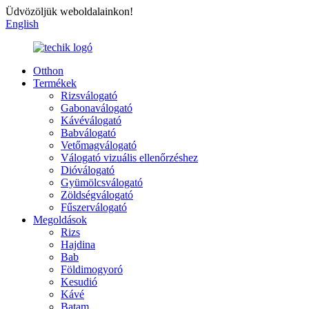
Üdvözöljük weboldalainkon!
English
Otthon
Termékek
Rizsválogató
Gabonaválogató
Kávéválogató
Babválogató
Vetőmagválogató
Válogató vizuális ellenőrzéshez
Dióválogató
Gyümölcsválogató
Zöldségválogató
Fűszerválogató
Megoldások
Rizs
Hajdina
Bab
Földimogyoró
Kesudió
Kávé
Batam