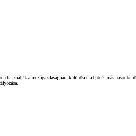
örben használják a mezőgazdaságban, különösen a bab és más hasonló nö
tályozása.