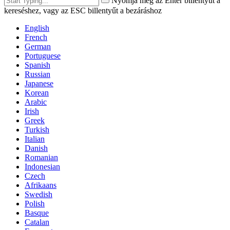
Nyomja meg az Enter billentyűt a
kereséshez, vagy az ESC billentyűt a bezáráshoz
English
French
German
Portuguese
Spanish
Russian
Japanese
Korean
Arabic
Irish
Greek
Turkish
Italian
Danish
Romanian
Indonesian
Czech
Afrikaans
Swedish
Polish
Basque
Catalan