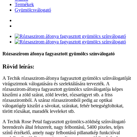
Termékek
Gyümölcsválogató
Rózsaszirom áfonya fagyasztott gyümölcs színválogató
Rövid leírás:
A Techik rózsaszirom-áfonya fagyasztott gyümölcs színválogatóját
virágszirmok válogatására és szelektálására tervezték. A
rózsaszirom-áfonya fagyasztott gyümölcs színválogatója képes
kiszűrni a zöld szárat, zöld levelet, rózsarügyet stb. a friss
rózsasziromból. A száraz rózsasziromból pedig az optikai
válogatógép kiszűri a sávokat, szárakat, fehér betegségfoltokat,
törött rózsákat, maradék leveleket stb.
A Techik Rose Petal fagyasztott gyümölcs-zöldség színválogató
berendezés által felszerelt, nagy felbontású, 5400 pixeles, teljes
színű érzékelő, amely nagy felbontású pillanatkép funkcióval