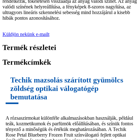
rendelkezik, tökéletesen visszaadja az anyag valódi színét. Az anyag
valódi színének helyreállítása, a fényképek 8-szoros nagyítása, az
ultragyors lineáris szkennelési sebesség mind hozzájárul a kisebb
hibák pontos azonosításához.
Küldjön nekünk e-mailt
Termék részletei
Termékcímkék
Techik mazsolás szárított gyümölcs
zöldség optikai válogatógép
bemutatása
A rózsaszirmokat különféle alkalmazásokban használják, például
teák, kozmetikumok és parfümök előállításában, és színük fontos
tényező a minőségük és értékük meghatározásában. A Techik
Rose Petal Blueberry Frozen Fruit színválogató fejlett optikai