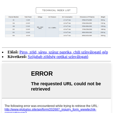
Előző:
Piros, zöld, sárga, száraz paprika, chili színválogató gép
Következő:
Szójabab zöldség optikai színválogató