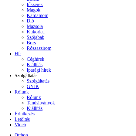
fűszerek
Magok
Kardamom
Dió
Mazsola
Kukorica
Szójabab
Bors
Rózsaszirom
Hír
Céghírek
Kiállítás
Iparági hírek
Szolgáltatás
Szolgáltatás
GYIK
Rólunk
Rólunk
Tanúsítványok
Kiállítás
Érintkezés
Letöltés
Videó
Otthon