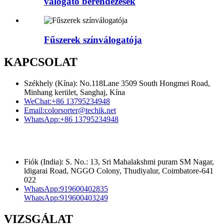
válogató berendezések
Fűszerek színválogatója
KAPCSOLAT
Székhely (Kína): No.118Lane 3509 South Hongmei Road,
Minhang kerület, Sanghaj, Kína
WeChat:
+86 13795234948
Email:
colorsorter@techik.net
WhatsApp:
+86 13795234948
Fiók (India): S. No.: 13, Sri Mahalakshmi puram SM Nagar,
ldigarai Road, NGGO Colony, Thudiyalur, Coimbatore-641
022
WhatsApp:
919600402835
WhatsApp:
919600403249
VIZSGÁLAT