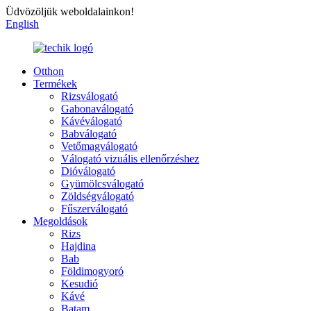
Üdvözöljük weboldalainkon!
English
Otthon
Termékek
Rizsválogató
Gabonaválogató
Kávéválogató
Babválogató
Vetőmagválogató
Válogató vizuális ellenőrzéshez
Dióválogató
Gyümölcsválogató
Zöldségválogató
Fűszerválogató
Megoldások
Rizs
Hajdina
Bab
Földimogyoró
Kesudió
Kávé
Batam