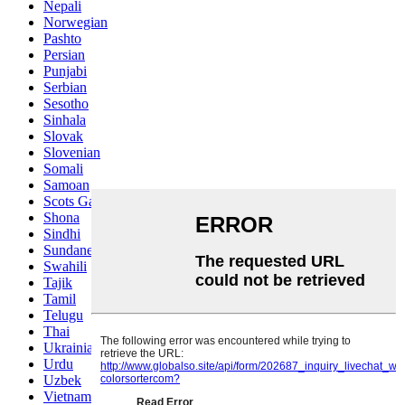
Nepali
Norwegian
Pashto
Persian
Punjabi
Serbian
Sesotho
Sinhala
Slovak
Slovenian
Somali
Samoan
Scots Gaelic
Shona
Sindhi
Sundanese
Swahili
Tajik
Tamil
Telugu
Thai
Ukrainian
Urdu
Uzbek
Vietnamese