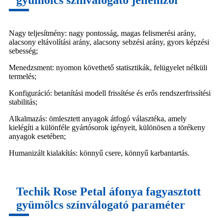
gyümölcs színválogató jellemzői
Nagy teljesítmény: nagy pontosság, magas felismerési arány,
alacsony eltávolítási arány, alacsony sebzési arány, gyors képzési
sebesség;
Menedzsment: nyomon követhető statisztikák, felügyelet nélküli
termelés;
Konfiguráció: betanítási modell frissítése és erős rendszerfrissítési
stabilitás;
Alkalmazás: ömlesztett anyagok átfogó választéka, amely
kielégíti a különféle gyártósorok igényeit, különösen a törékeny
anyagok esetében;
Humanizált kialakítás: könnyű csere, könnyű karbantartás.
Techik Rose Petal áfonya fagyasztott
gyümölcs színválogató paraméter