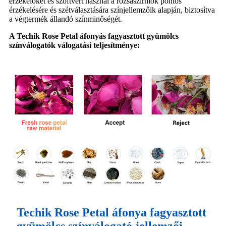
érzékelőket és szoftvert használ a rózsaszirmok pontos
érzékelésére és szétválasztására színjellemzőik alapján, biztosítva
a végtermék állandó színminőségét.
A Techik Rose Petal áfonyás fagyasztott gyümölcs
színválogatók válogatási teljesítménye:
Techik Rose Petal áfonya fagyasztott