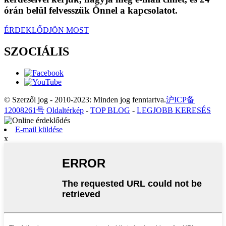
órán belül felvesszük Önnel a kapcsolatot.
ÉRDEKLŐDJÖN MOST
SZOCIÁLIS
© Szerzői jog - 2010-2023: Minden jog fenntartva.
沪ICP备
12008261号
Oldaltérkép
-
TOP BLOG
-
LEGJOBB KERESÉS
E-mail küldése
x