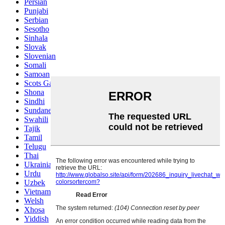
Persian
Punjabi
Serbian
Sesotho
Sinhala
Slovak
Slovenian
Somali
Samoan
Scots Gaelic
Shona
Sindhi
Sundanese
Swahili
Tajik
Tamil
Telugu
Thai
Ukrainian
Urdu
Uzbek
Vietnamese
Welsh
Xhosa
Yiddish