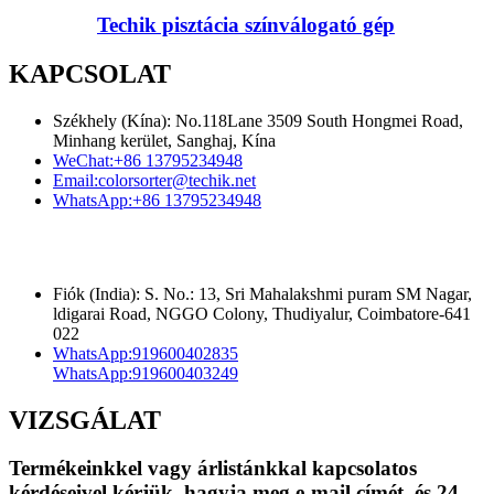
Techik pisztácia színválogató gép
KAPCSOLAT
Székhely (Kína): No.118Lane 3509 South Hongmei Road,
Minhang kerület, Sanghaj, Kína
WeChat:
+86 13795234948
Email:
colorsorter@techik.net
WhatsApp:
+86 13795234948
Fiók (India): S. No.: 13, Sri Mahalakshmi puram SM Nagar,
ldigarai Road, NGGO Colony, Thudiyalur, Coimbatore-641
022
WhatsApp:
919600402835
WhatsApp:
919600403249
VIZSGÁLAT
Termékeinkkel vagy árlistánkkal kapcsolatos
kérdéseivel kérjük, hagyja meg e-mail címét, és 24