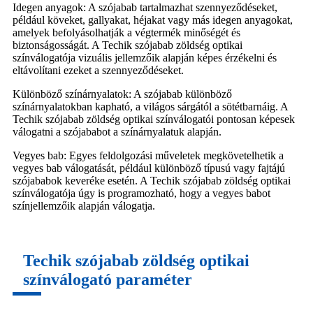
Idegen anyagok: A szójabab tartalmazhat szennyeződéseket,
például köveket, gallyakat, héjakat vagy más idegen anyagokat,
amelyek befolyásolhatják a végtermék minőségét és
biztonságosságát. A Techik szójabab zöldség optikai
színválogatója vizuális jellemzőik alapján képes érzékelni és
eltávolítani ezeket a szennyeződéseket.
Különböző színárnyalatok: A szójabab különböző
színárnyalatokban kapható, a világos sárgától a sötétbarnáig. A
Techik szójabab zöldség optikai színválogatói pontosan képesek
válogatni a szójababot a színárnyalatuk alapján.
Vegyes bab: Egyes feldolgozási műveletek megkövetelhetik a
vegyes bab válogatását, például különböző típusú vagy fajtájú
szójababok keveréke esetén. A Techik szójabab zöldség optikai
színválogatója úgy is programozható, hogy a vegyes babot
színjellemzőik alapján válogatja.
Techik szójabab zöldség optikai
színválogató paraméter