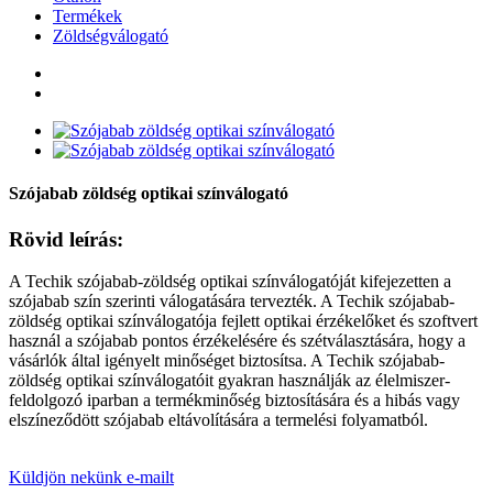
Termékek
Zöldségválogató
Szójabab zöldség optikai színválogató
Rövid leírás:
A Techik szójabab-zöldség optikai színválogatóját kifejezetten a
szójabab szín szerinti válogatására tervezték. A Techik szójabab-
zöldség optikai színválogatója fejlett optikai érzékelőket és szoftvert
használ a szójabab pontos érzékelésére és szétválasztására, hogy a
vásárlók által igényelt minőséget biztosítsa. A Techik szójabab-
zöldség optikai színválogatóit gyakran használják az élelmiszer-
feldolgozó iparban a termékminőség biztosítására és a hibás vagy
elszíneződött szójabab eltávolítására a termelési folyamatból.
Küldjön nekünk e-mailt