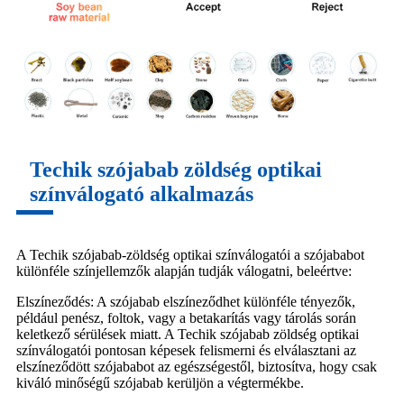
Techik szójabab zöldség optikai
színválogató alkalmazás
A Techik szójabab-zöldség optikai színválogatói a szójababot
különféle színjellemzők alapján tudják válogatni, beleértve:
Elszíneződés: A szójabab elszíneződhet különféle tényezők,
például penész, foltok, vagy a betakarítás vagy tárolás során
keletkező sérülések miatt. A Techik szójabab zöldség optikai
színválogatói pontosan képesek felismerni és elválasztani az
elszíneződött szójababot az egészségestől, biztosítva, hogy csak
kiváló minőségű szójabab kerüljön a végtermékbe.