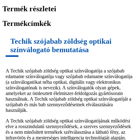
Termék részletei
Termékcímkék
Techik szójabab zöldség optikai
színválogató bemutatása
A Techik szójabab zöldség optikai színválogatója a szójabab
edamame színválogatója vagy szójabab edamame színválogatója
(a színválogatókat néha optikai, digitális vagy elektronikus
színválogatónak is nevezik). A színválogatók olyan gépek,
amelyeket az ömlesztett élelmiszer-feldolgozás gyártósorain
használnak. A Techik szójabab zöldség optikai színválogatóját a
szójabab és más bab szennyeződéseinek elválasztására
használják.
A Techik szójabab zöldség optikai színválogatójának működési
elve a rosszindulatú szennyeződések, a szerves szennyeződések
és a nem minősített termékek szétválasztása a látható fény, az
infravörös és a mesterséges intelligencia technológiái alapján.