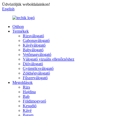
Üdvözöljük weboldalainkon!
English
Otthon
Termékek
Rizsválogató
Gabonaválogató
Kávéválogató
Babválogató
Vetőmagválogató
Válogató vizuális ellenőrzéshez
Dióválogató
Gyümölcsválogató
Zöldségválogató
Fűszerválogató
Megoldások
Rizs
Hajdina
Bab
Földimogyoró
Kesudió
Kávé
Batam