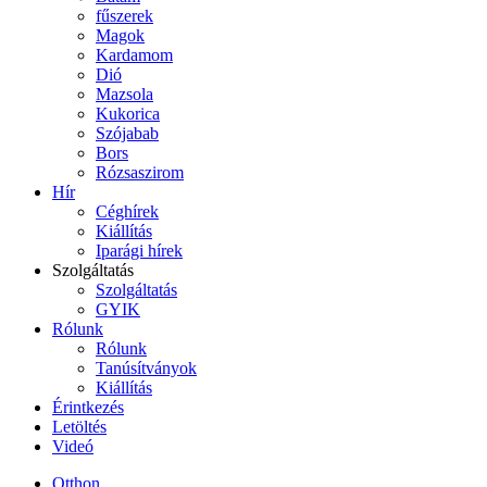
fűszerek
Magok
Kardamom
Dió
Mazsola
Kukorica
Szójabab
Bors
Rózsaszirom
Hír
Céghírek
Kiállítás
Iparági hírek
Szolgáltatás
Szolgáltatás
GYIK
Rólunk
Rólunk
Tanúsítványok
Kiállítás
Érintkezés
Letöltés
Videó
Otthon