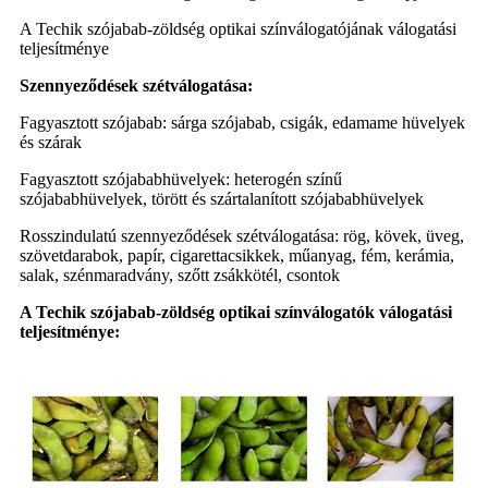
A Techik szójabab-zöldség optikai színválogatójának válogatási
teljesítménye
Szennyeződések szétválogatása:
Fagyasztott szójabab: sárga szójabab, csigák, edamame hüvelyek
és szárak
Fagyasztott szójababhüvelyek: heterogén színű
szójababhüvelyek, törött és szártalanított szójababhüvelyek
Rosszindulatú szennyeződések szétválogatása: rög, kövek, üveg,
szövetdarabok, papír, cigarettacsikkek, műanyag, fém, kerámia,
salak, szénmaradvány, szőtt zsákkötél, csontok
A Techik szójabab-zöldség optikai színválogatók válogatási
teljesítménye: